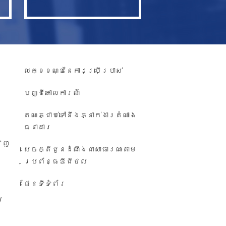
លក្ខខណ្ឌនៃការប្រើប្រាស់
បញ្ជី​គោលការណ៍
តណភ្ជាប់ទៅនឹងភ្នាក់ងារតំណាង
ធនាគារ
វិញ
សេចក្តីជូនដំណឹង​ជា​សាធារណៈ​តាម​
ប្រព័ន្ធ​ឌីជីថល
ផែនទីទំព័រ
/