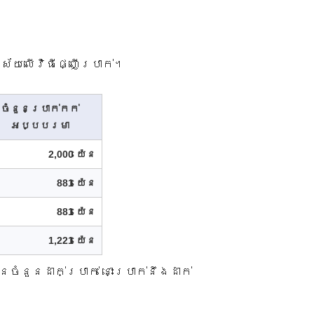
យ​លើ​វិធី​ផ្ញើ​ប្រាក់​។​
ចំនួនប្រាក់កក់
អប្បបរមា
2,000 យ៉េន
881 យ៉េន
881 យ៉េន
1,221 យ៉េន
ចំនួនដាក់ប្រាក់ នោះប្រាក់នឹងដាក់