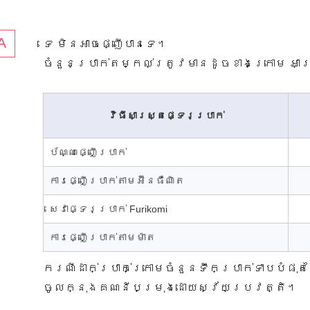
ទេ មិនអាច​ផ្ញើ​បាន​ទេ។
ចំនួន​ប្រាក់​តម្កល់​ត្រូវ​មាន​ដូច​ខាង​ក្រោម អាស្រ័
វិធីសាស្ត្រផ្ទេរប្រាក់
ប័ណ្ណ​ផ្ញើ​ប្រាក់​
ការ​ផ្ញើ​ប្រាក់​តាម​អ៊ីនធឺណិត
សេវា​ផ្ទេរ​ប្រាក់​ Furikomi
ការផ្ញើប្រាក់តាមម៉ាត
ករណីដាក់ប្រាក់ក្រោមចំនួនទឹកប្រាក់​ទាបបំផុតនៃ
ចូលក្នុងគណនីបម្រុងដោយស្វ័យប្រវត្តិ។