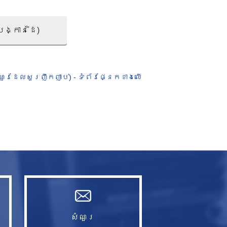
បង្កាន់ដៃ)
ណួរ​ដែល​សួរ​ញឹក​ញាប់) - ទំព័រផ្នែកខាងលើ​
សំណួរ​