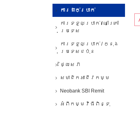
ការ​ដាក់​ប្រាក់​
ការ​ទទួល​ប្រាក់​ / ​នៅ​ក្រៅ​
ប្រទេស
ការ​ទទួល​ប្រាក់​ / ក្នុង​
ប្រទេស​ជប៉ុន
ថ្លៃ​សេវា​
សមាជិកអាជីវកម្ម
Neobank SBI Remit
អំពីកម្មវិធីពិន្ទុ