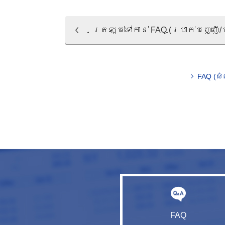
ត្រឡប់​ទៅ​កាន់​ FAQ (ប្រាក់បញ្ញើ/
FAQ (សំ
FAQ