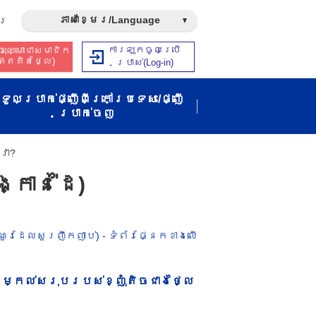
ភាសាខ្មែរ/Language
រ​
ការឡុកចូលប្រើ
ុះឈ្មោះជាសមាជិក​​
ឥត​គិត​ថ្លៃ​)
ប្រាស់​(Log-in)
ទួលប្រាក់ផ្ញើពីក្រៅប្រទេស/ផ្ញើ
ប្រាក់ចេញ
វា​?
្កាន់ដៃ)
ណួរ​ដែល​សួរ​ញឹក​ញាប់) - ទំព័រផ្នែកខាងលើ​
់​តម្កល់​សរុប​របស់​ខ្ញុំ​តិច​ជាង​ថ្លៃ​