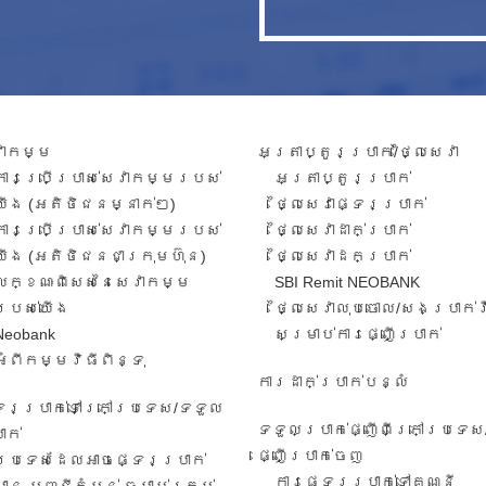
វាកម្ម​
អត្រាប្តូរប្រាក់/ថ្លៃសេវា​
ការ​ប្រើប្រាស់​សេវាកម្ម​របស់​
អត្រា​ប្តូរ​ប្រាក់​
យើង​ (អតិថិជន​​ម្នាក់​ៗ​)
ថ្លៃសេវាផ្ទេរប្រាក់
ការប្រើប្រាស់សេវាកម្ម​​របស់
ថ្លៃសេវាដាក់ប្រាក់
យើង​ (អតិថិជន​ជា​ក្រុមហ៊ុន​)
ថ្លៃសេវាដកប្រាក់
លក្ខណៈ​ពិសេស​នៃ​សេវា​កម្ម​
SBI Remit NEOBANK
របស់​យើង
ថ្លៃសេវាលុបចោល/សងប្រាក់
Neobank
សម្រាប់ការផ្ញើប្រាក់
អំពីកម្មវិធីពិន្ទុ
ការដាក់ប្រាក់បន្លំ
ទេរប្រាក់ទៅក្រៅប្រទេស/ទទួល​
ទទួលប្រាក់ផ្ញើពីក្រៅប្រទេស
ាក់​
ផ្ញើប្រាក់ចេញ
ប្រទេសដែលអាចផ្ទេរប្រាក់
ការ​ផ្ទេរ​ប្រាក់​ទៅ​គណនី