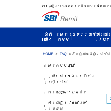
ការ​ផ្ញើប្រាក់​អន្តរជាតិ​ដែល​មាន​តម្លៃ​ទា
អំពី​
សេវា
ផ្ទេរប្រាក់ទៅក្រៅ
យើង
កម្ម​
ប្រាក់​
HOME
>
FAQ
>
តើ​ខ្ញុំ​អាច​ផ្ញើ​ប្រាក់
សេវាកម្ម​ទូទៅ​
ខ្លឹមសារ​សង្ខេប​ពី​ការ​
ប្រើប្រាស់​
ការ​ចុះ​ឈ្មោះ​ជា​សមាជិក​
ការ​ផ្ញើ​ប្រាក់​ទៅ​ក្រៅ​
ប្រទេស​