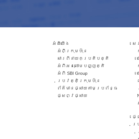
អំពី​យើង
សេ
អំពីក្រុមហ៊ុន
សារពី​នាយកប្រតិបត្តិ​
អំពីអនុលោមបញ្ញត្តិ
អំពី SBI Group
ប្រវត្តិក្រុមហ៊ុន​
ព័ត៌មានផ្សាយតាមប្រព័ន្ធ
ផ្សព្វផ្សាយ​
ផ្
ប្រ