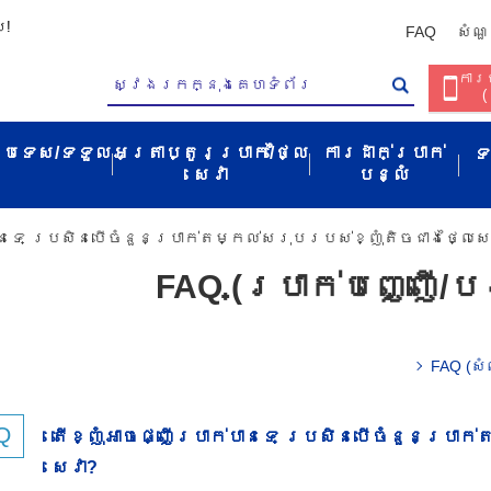
ប!
FAQ
សំណួ
ការច
(
ប្រទេស/ទទួល​
អត្រាប្តូរប្រាក់/ថ្លៃ
ការដាក់ប្រាក់
ទ
សេវា​
បន្លំ
​បាន​ទេ​ ប្រសិនបើ​ចំនួន​ប្រាក់​តម្កល់​សរុប​របស់​ខ្ញុំ​តិច​ជាង​ថ្លៃ​សេ
FAQ (ប្រាក់បញ្ញើ/បង
FAQ (សំ
តើ​ខ្ញុំ​អាច​ផ្ញើ​ប្រាក់​បាន​ទេ​ ប្រសិនបើ​ចំនួន​ប្រាក
សេវា​?