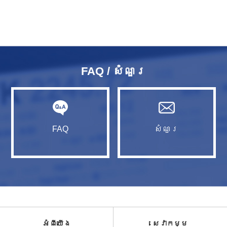
FAQ / សំណួរ​
FAQ
សំណួរ​
អំពី​យើង
សេវាកម្ម​