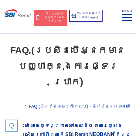
ការឡុកចូលប្រើ
ការចុះឈ្មោះជា
សមាជិក​​ (ឥត​
ប្រាស់​(Log-in)
គិត​ថ្លៃ​)
FAQ (ប្រសិនបើអ្នកមាន
បញ្ហាក្នុងការផ្ទេរ
ប្រាក់)
FAQ (សំណួរ​ដែល​សួរ​ញឹក​ញាប់) - ទំព័រផ្នែកខាងលើ​
តើអាចផ្ទេរប្រាក់ទៅគណនីធនាគារផ្សេង
ទៀតក្រៅពីគណនី SBI Remit NEOBANK ដែរឬ