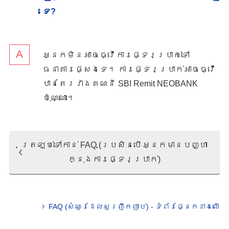
ទេ?
អ្នកមិនអាចធ្វើការផ្ទេរប្រាក់ទៅ
ធនាគារផ្សេងទេ។ ការផ្ទេរប្រាក់អាចធ្វើ
បានតែរវាងគណនី SBI Remit NEOBANK
ប៉ុណ្ណោះ។
ត្រឡប់​ទៅ​កាន់​ FAQ (ប្រសិនបើអ្នកមានបញ្ហា
ក្នុងការផ្ទេរប្រាក់)
FAQ (សំណួរ​ដែល​សួរ​ញឹក​ញាប់) - ទំព័រផ្នែកខាងលើ​