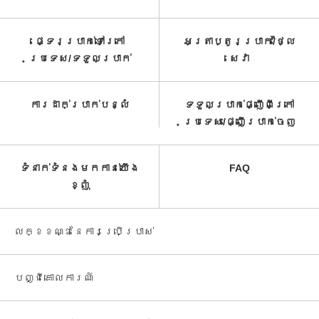
ផ្ទេរប្រាក់ទៅក្រៅ
អត្រាប្តូរប្រាក់/ថ្លៃ
ប្រទេស/ទទួល​ប្រាក់​
សេវា​
ការដាក់ប្រាក់បន្លំ
ទទួលប្រាក់ផ្ញើពីក្រៅ
ប្រទេស/ផ្ញើប្រាក់ចេញ
ទំនាក់ទំនងមកកាន់យើង
FAQ
ខ្ញុំ
លក្ខខណ្ឌនៃការប្រើប្រាស់
បញ្ជី​គោលការណ៍