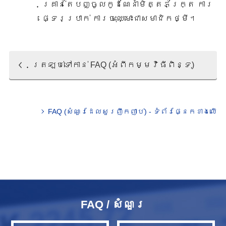
គ្រាន់តែបញ្ចូលកូដណែនាំមិត្តភ័ក្ត្រ ការ
ផ្ទេរប្រាក់ ការចុះឈ្មោះជាសមាជិកថ្មី។
ត្រឡប់​ទៅ​កាន់​ FAQ (អំពីកម្មវិធីពិន្ទុ)
FAQ (សំណួរ​ដែល​សួរ​ញឹក​ញាប់) - ទំព័រផ្នែកខាងលើ​
FAQ / សំណួរ​