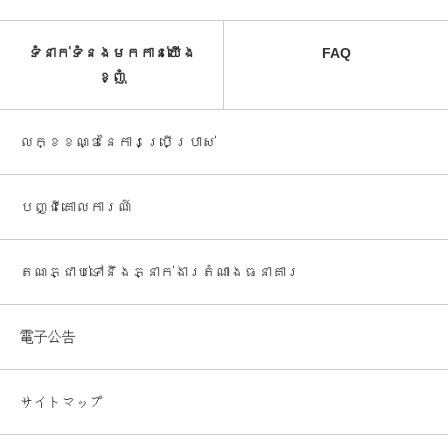
ទំនាក់ទំនងមកកាន់យើង
FAQ
ខ្ញុំ
លក្ខខណ្ឌនៃការប្រើប្រាស់
បញ្ជី​គោលការណ៍
តណភ្ជាប់ទៅនឹងភ្នាក់ងារតំណាងធនាគារ
電子公告
サイトマップ