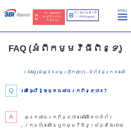
ការឡុកចូលប្រើ
ការចុះឈ្មោះជា
សមាជិក​​ (ឥត​
ប្រាស់​(Log-in)
គិត​ថ្លៃ​)
FAQ (អំពីកម្មវិធីពិន្ទុ)
FAQ (សំណួរ​ដែល​សួរ​ញឹក​ញាប់) - ទំព័រផ្នែកខាងលើ​
តើធ្វើដូចម្តេចអាចរកពិន្ទុបាន?
អ្នកអាចរកពិន្ទុបាននៅលើគេហទំព័រ
ក្រុមហ៊ុនយើងឬកម្មវិធីទូរស័ព្ទដៃ ដោយ