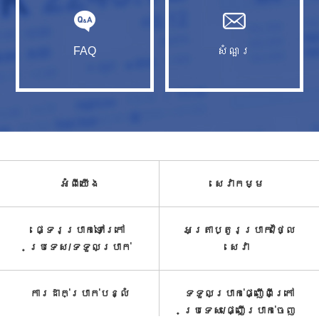
FAQ
សំណួរ​
អំពី​យើង
សេវាកម្ម​
ផ្ទេរប្រាក់ទៅក្រៅ
អត្រាប្តូរប្រាក់/ថ្លៃ
ប្រទេស/ទទួល​ប្រាក់​
សេវា​
ការដាក់ប្រាក់បន្លំ
ទទួលប្រាក់ផ្ញើពីក្រៅ
ប្រទេស/ផ្ញើប្រាក់ចេញ