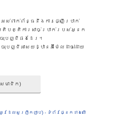
ង​អស់​ពាក់ព័ន្ធ​នឹង​ការ​ផ្ញើ​ប្រាក់​
ៃ​ប្រតិបត្តិការ​សាច់​ប្រាក់​របស់​អ្នក
ុះ​បញ្ជី​​ផង​ដែរ​។​
​ចុះ​បញ្ជី​អាសយដ្ឋាន​អ៊ីម៉ែល​ដាច់​ដោយ​
ា​សមាជិក​)
ណួរ​ដែល​សួរ​ញឹក​ញាប់) - ទំព័រផ្នែកខាងលើ​