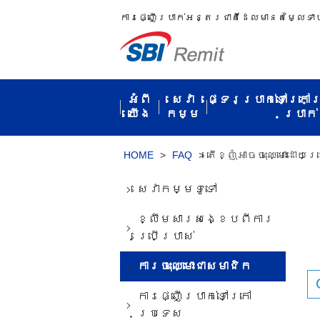
ការ​ផ្ញើប្រាក់​អន្តរជាតិ​ដែល​មាន​តម្លៃ​ទា
អំពី​
សេវា
ផ្ទេរប្រាក់ទៅក្រៅ
យើង
កម្ម​
ប្រាក់​
HOME
>
FAQ
>
តើខ្ញុំ​អាច​ចុះ​ឈ្មោះ​ដោយ
សេវាកម្ម​ទូទៅ​
ខ្លឹមសារ​សង្ខេប​ពី​ការ​
ប្រើប្រាស់​
ការ​ចុះ​ឈ្មោះ​ជា​សមាជិក​
ការ​ផ្ញើ​ប្រាក់​ទៅ​ក្រៅ​
ប្រទេស​