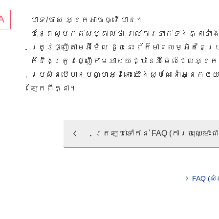
បាទ/ចាស អ្នក​អាច​ធ្វើ​បាន​។​
ប៉ុន្តែ​សូម​កត់​សម្គាល់​ថា​ រាល់​ការ​ទាក់​ទង​គ្នា​ទាំ
ត្រូវ​ផ្ញើ​តាម​អ៊ីម៉ែល​ ដូច​នេះ​ ព័ត៌មាន​លម្អិត​ន
ក៏​នឹង​ត្រូវ​ផ្ញើ​​តាម​អាសយដ្ឋាន​អ៊ីម៉ែល​​ដែល​អ្នកច
ប្រសិន​បើ​មាន​បញ្ហា​អ្វី​នោះ​ យើង​សូមណែ​នាំ​អ្នក​ឲ្យ
ឡែក​ពី​គ្នា​។​
ត្រឡប់​ទៅ​កាន់​ FAQ (ការ​ចុះ​ឈ្មោះ​ជ
FAQ (សំ