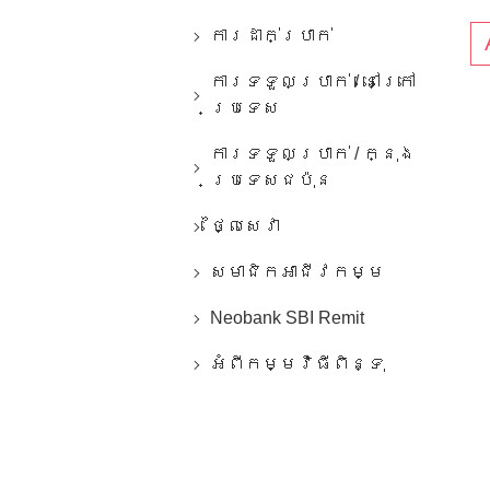
ការ​ដាក់​ប្រាក់​
ការ​ទទួល​ប្រាក់​ / ​នៅ​ក្រៅ​
ប្រទេស
ការ​ទទួល​ប្រាក់​ / ក្នុង​
ប្រទេស​ជប៉ុន
ថ្លៃ​សេវា​
សមាជិកអាជីវកម្ម
Neobank SBI Remit
អំពីកម្មវិធីពិន្ទុ