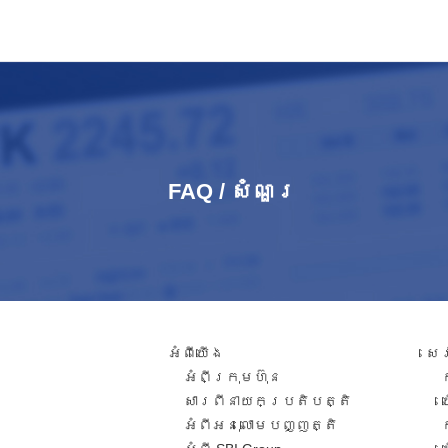
FAQ / សំណួរ​
អំពី​យើង
សេ
អំពីក្រុមហ៊ុន
សារពី​នាយកប្រតិបត្តិ​
អំពីអនុលោមបញ្ញត្តិ