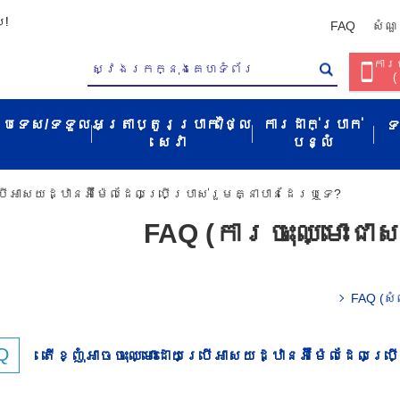
ប!
FAQ
សំណួ
ការច
(
ប្រទេស/ទទួល​
អត្រាប្តូរប្រាក់/ថ្លៃ
ការដាក់ប្រាក់
ទ
សេវា​
បន្លំ
​ប្រើ​អាសយដ្ឋាន​អ៊ីម៉ែល​ដែល​ប្រើប្រាស់​រួម​គ្នា​បាន​ដែរ​ឬ​ទេ​?​
FAQ (ការ​ចុះ​ឈ្មោះ​ជា​
FAQ (សំ
តើខ្ញុំ​អាច​ចុះ​ឈ្មោះ​ដោយ​ប្រើ​អាសយដ្ឋាន​អ៊ីម៉ែល​ដែល​ប្រើ