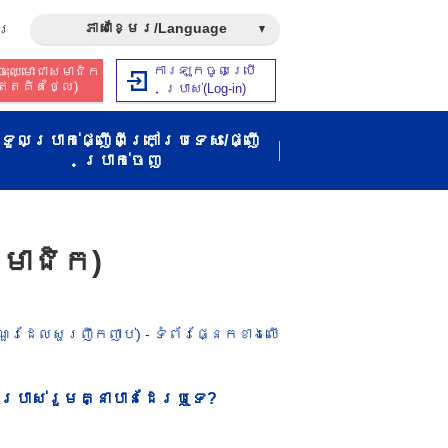
ភាសាខ្មែរ/Language
រ​
ការឡុកចូលប្រើ
ុះឈ្មោះជាសមាជិក​​
ឥត​គិត​ថ្លៃ​)
ប្រាស់​(Log-in)
ទួលប្រាក់ផ្ញើពីក្រៅប្រទេស/ផ្ញើ
ប្រាក់ចេញ
សមាជិក​)
ណួរ​ដែល​សួរ​ញឹក​ញាប់) - ទំព័រផ្នែកខាងលើ​
ប្រាស់​រួម​គ្នា​បាន​ដែរ​ឬ​ទេ​?​