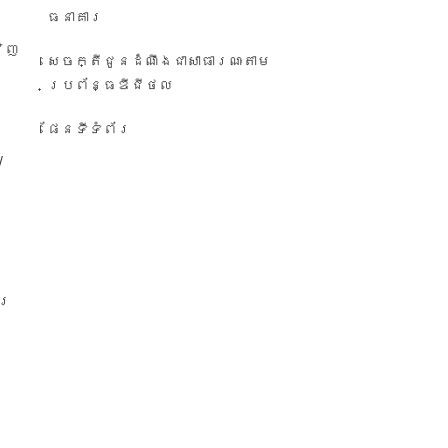
ធនាគារ
វិញ
សេចក្តីជូនដំណឹង​ជា​សាធារណៈ​តាម​
ប្រព័ន្ធ​ឌីជីថល
ផែនទីទំព័រ
/
ារ