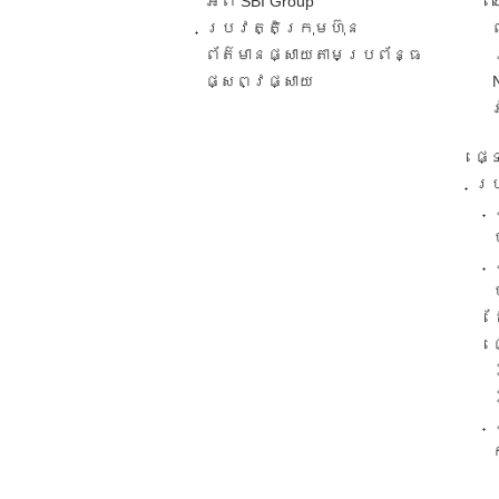
អំពី SBI Group
ប្រវត្តិក្រុមហ៊ុន​
ព័ត៌មានផ្សាយតាមប្រព័ន្ធ
ផ្សព្វផ្សាយ​
ផ្
ប្រ