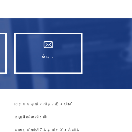
សំណួរ​
លក្ខខណ្ឌនៃការប្រើប្រាស់
បញ្ជី​គោលការណ៍
តណភ្ជាប់ទៅនឹងភ្នាក់ងារតំណាង