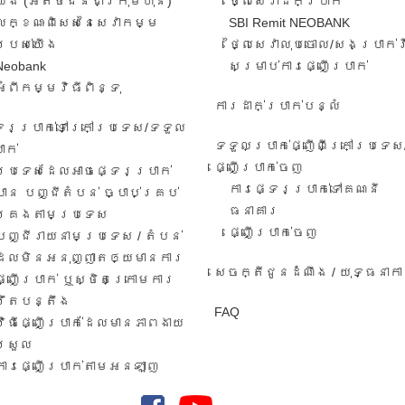
យើង​ (អតិថិជន​ជា​ក្រុមហ៊ុន​)
ថ្លៃសេវាដកប្រាក់
លក្ខណៈ​ពិសេស​នៃ​សេវា​កម្ម​
SBI Remit NEOBANK
របស់​យើង
ថ្លៃសេវាលុបចោល/សងប្រាក់
Neobank
សម្រាប់ការផ្ញើប្រាក់
អំពីកម្មវិធីពិន្ទុ
ការដាក់ប្រាក់បន្លំ
ទេរប្រាក់ទៅក្រៅប្រទេស/ទទួល​
ទទួលប្រាក់ផ្ញើពីក្រៅប្រទេស
ាក់​
ផ្ញើប្រាក់ចេញ
ប្រទេសដែលអាចផ្ទេរប្រាក់
ការ​ផ្ទេរ​ប្រាក់​ទៅ​គណនី
បាន បញ្ជីតំបន់ ច្បាប់គ្រប់
ធនាគារ​
គ្រងតាមប្រទេស
​ផ្ញើប្រាក់ចេញ
បញ្ជីរាយនាមប្រទេស​ / តំបន់​
ដែល​មិន​អនុ​ញ្ញា​តឲ្យ​មានការ​​
សេចក្តីជូនដំណឹង / យុទ្ធនាក
ផ្ញើប្រាក់​ ឬ​ស្ថិត​ក្រោ​ម​ការ​
រឹតបន្តឹង
FAQ
វិធី​ផ្ញើ​ប្រាក់​ដែល​មាន​ភាព​ងាយ​
ស្រួល​
ការ​ផ្ញើ​ប្រាក់​តាម​អនឡាញ​