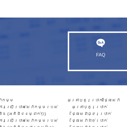
FAQ
វាកម្ម​
អត្រាប្តូរប្រាក់/ថ្លៃសេវា​
ការ​ប្រើប្រាស់​សេវាកម្ម​របស់​
អត្រា​ប្តូរ​ប្រាក់​
យើង​ (អតិថិជន​​ម្នាក់​ៗ​)
ថ្លៃសេវាផ្ទេរប្រាក់
ការប្រើប្រាស់សេវាកម្ម​​របស់
ថ្លៃសេវាដាក់ប្រាក់