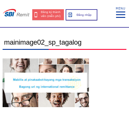
Đăng ký thành
Đăng nhập
viên (miễn phí)
mainimage02_sp_tagalog