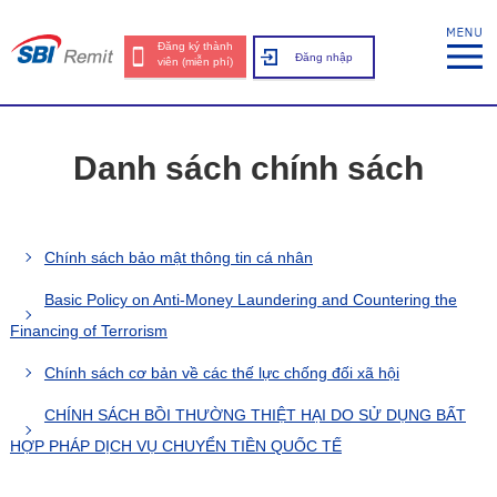
Đăng ký thành
Đăng nhập
viên (miễn phí)
Danh sách chính sách
Chính sách bảo mật thông tin cá nhân
Basic Policy on Anti-Money Laundering and Countering the
Financing of Terrorism
Chính sách cơ bản về các thế lực chống đối xã hội
CHÍNH SÁCH BỒI THƯỜNG THIỆT HẠI DO SỬ DỤNG BẤT
HỢP PHÁP DỊCH VỤ CHUYỂN TIỀN QUỐC TẾ