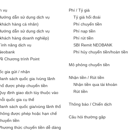
h vụ
Phí / Tỷ giá
Hướng dẫn sử dụng dịch vụ
Tỷ giá hối đoái
(khách hàng cá nhân)
Phí chuyển tiền
Hướng dẫn sử dụng dịch vụ
Phí nạp tiền
(khách hàng doanh nghiệp)
Phí rút tiền
Tính năng dịch vụ
SBI Remit NEOBANK
Neobank
Phí hủy chuyển tiền/hoàn tiền
Về Chương trình Point
Mô phỏng chuyển tiền
c gia gửi / nhận
Nhận tiền / Rút tiền
Danh sách quốc gia /vùng lãnh
Nhận tiền qua tài khoản
thổ được phép chuyển tiền
Rút tiền
Quy định giao dịch tùy thuộc vào
mỗi quốc gia cụ thể
Thông báo / Chiến dịch
Danh sách quốc gia/vùng lãnh thổ
không được phép hoặc hạn chế
Câu hỏi thường gặp
chuyển tiền
Phương thức chuyển tiền dễ dàng