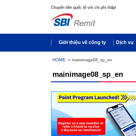
Chuyển tiền quốc tế với chi phí thấp!
Giới thiệu về công ty
Dịch vụ
HOME
>
mainimage08_sp_en
mainimage08_sp_en