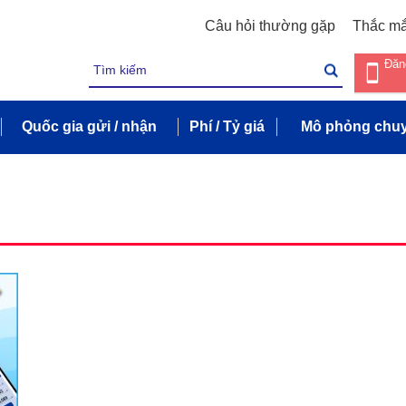
Câu hỏi thường gặp
Thắc m
Đăn
Quốc gia gửi / nhận
Phí / Tỷ giá
Mô phỏng chuy