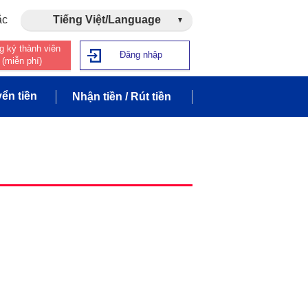
ắc
Tiếng Việt/Language
g ký thành viên
Đăng nhập
(miễn phí)
ển tiền
Nhận tiền / Rút tiền