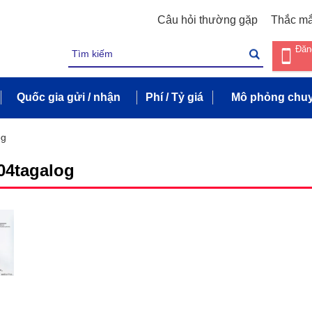
Câu hỏi thường gặp
Thắc m
Đăn
Quốc gia gửi / nhận
Phí / Tỷ giá
Mô phỏng chuy
og
04tagalog