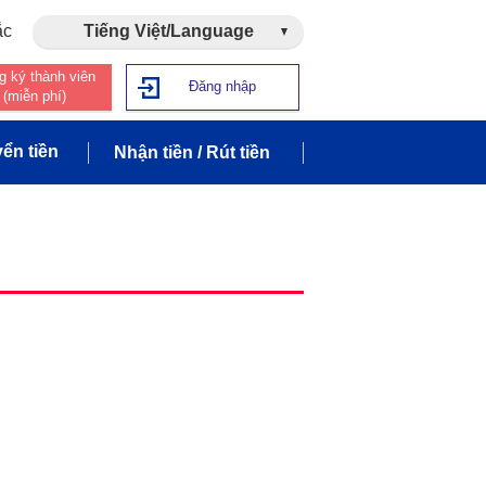
ắc
Tiếng Việt/Language
g ký thành viên
Đăng nhập
(miễn phí)
ển tiền
Nhận tiền / Rút tiền