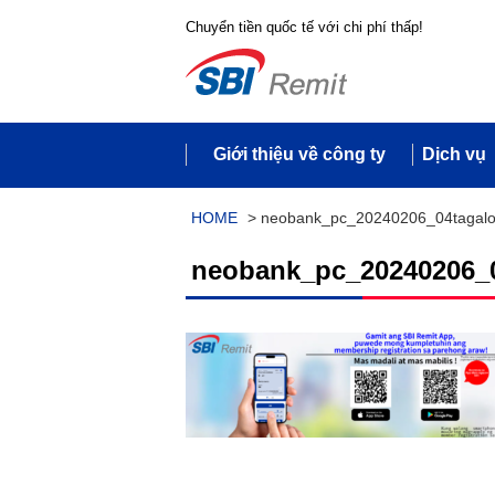
Chuyển tiền quốc tế với chi phí thấp!
Giới thiệu về công ty
Dịch vụ
HOME
>
neobank_pc_20240206_04tagal
neobank_pc_20240206_