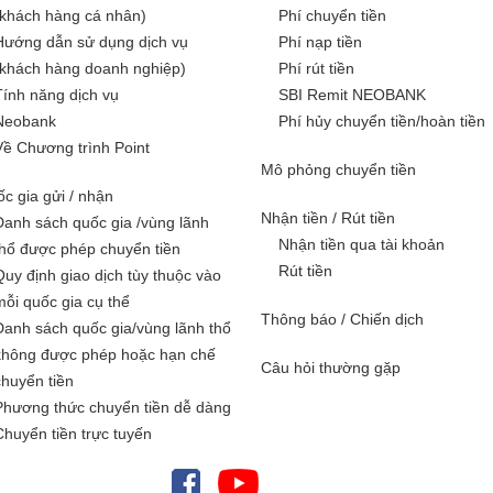
(khách hàng cá nhân)
Phí chuyển tiền
Hướng dẫn sử dụng dịch vụ
Phí nạp tiền
(khách hàng doanh nghiệp)
Phí rút tiền
Tính năng dịch vụ
SBI Remit NEOBANK
Neobank
Phí hủy chuyển tiền/hoàn tiền
Về Chương trình Point
Mô phỏng chuyển tiền
c gia gửi / nhận
Nhận tiền / Rút tiền
Danh sách quốc gia /vùng lãnh
Nhận tiền qua tài khoản
thổ được phép chuyển tiền
Rút tiền
Quy định giao dịch tùy thuộc vào
mỗi quốc gia cụ thể
Thông báo / Chiến dịch
Danh sách quốc gia/vùng lãnh thổ
không được phép hoặc hạn chế
Câu hỏi thường gặp
chuyển tiền
Phương thức chuyển tiền dễ dàng
Chuyển tiền trực tuyến