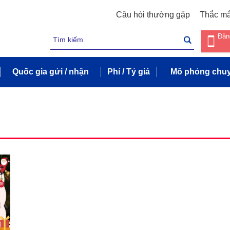
Câu hỏi thường gặp
Thắc m
Đăn
Quốc gia gửi / nhận
Phí / Tỷ giá
Mô phỏng chuy