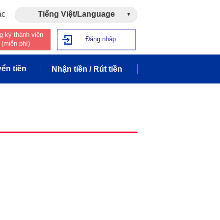
ắc
Tiếng Việt/Language
g ký thành viên
Đăng nhập
(miễn phí)
ển tiền
Nhận tiền / Rút tiền