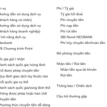
h vụ
Phí / Tỷ giá
Hướng dẫn sử dụng dịch vụ
Tỷ giá hối đoái
(khách hàng cá nhân)
Phí chuyển tiền
Hướng dẫn sử dụng dịch vụ
Phí nạp tiền
(khách hàng doanh nghiệp)
Phí rút tiền
Tính năng dịch vụ
SBI Remit NEOBANK
Neobank
Phí hủy chuyển tiền/hoàn tiền
Về Chương trình Point
Mô phỏng chuyển tiền
c gia gửi / nhận
Nhận tiền / Rút tiền
Danh sách quốc gia /vùng lãnh
Nhận tiền qua tài khoản
thổ được phép chuyển tiền
Rút tiền
Quy định giao dịch tùy thuộc vào
mỗi quốc gia cụ thể
Thông báo / Chiến dịch
Danh sách quốc gia/vùng lãnh thổ
không được phép hoặc hạn chế
Câu hỏi thường gặp
chuyển tiền
Phương thức chuyển tiền dễ dàng