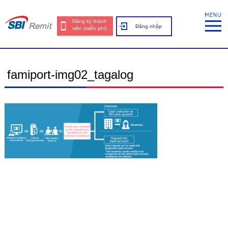
Đăng ký thành
Đăng nhập
viên (miễn phí)
famiport-img02_tagalog