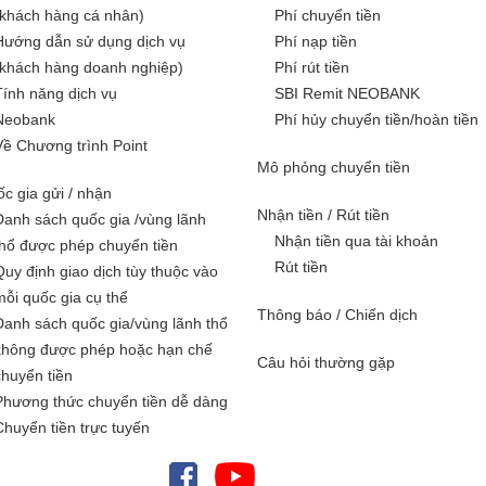
(khách hàng cá nhân)
Phí chuyển tiền
Hướng dẫn sử dụng dịch vụ
Phí nạp tiền
(khách hàng doanh nghiệp)
Phí rút tiền
Tính năng dịch vụ
SBI Remit NEOBANK
Neobank
Phí hủy chuyển tiền/hoàn tiền
Về Chương trình Point
Mô phỏng chuyển tiền
c gia gửi / nhận
Nhận tiền / Rút tiền
Danh sách quốc gia /vùng lãnh
Nhận tiền qua tài khoản
thổ được phép chuyển tiền
Rút tiền
Quy định giao dịch tùy thuộc vào
mỗi quốc gia cụ thể
Thông báo / Chiến dịch
Danh sách quốc gia/vùng lãnh thổ
không được phép hoặc hạn chế
Câu hỏi thường gặp
chuyển tiền
Phương thức chuyển tiền dễ dàng
Chuyển tiền trực tuyến