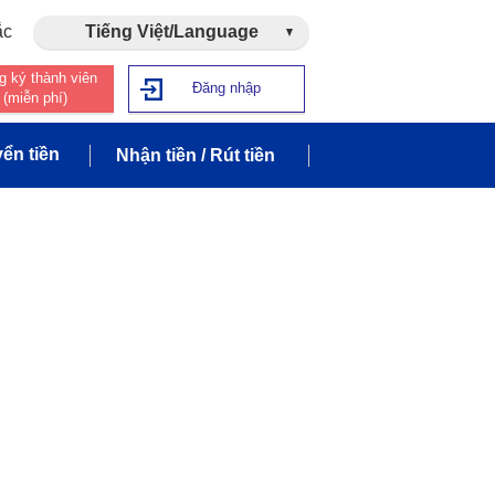
ắc
Tiếng Việt/Language
g ký thành viên
Đăng nhập
(miễn phí)
ển tiền
Nhận tiền / Rút tiền