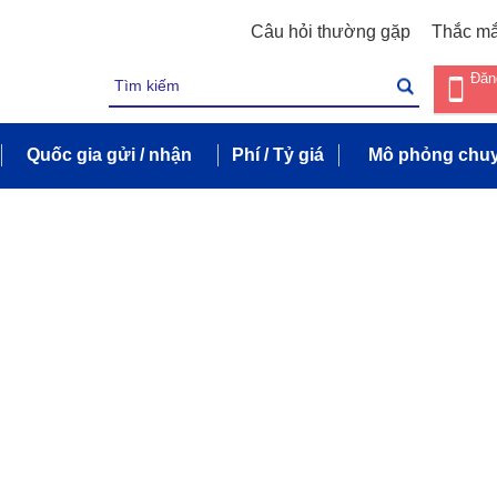
Câu hỏi thường gặp
Thắc m
Đăn
Quốc gia gửi / nhận
Phí / Tỷ giá
Mô phỏng chuy