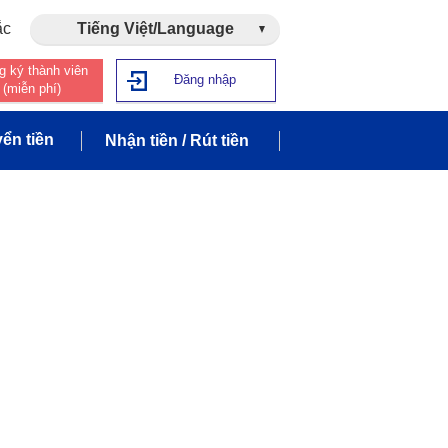
ắc
Tiếng Việt/Language
g ký thành viên
Đăng nhập
(miễn phí)
ển tiền
Nhận tiền / Rút tiền