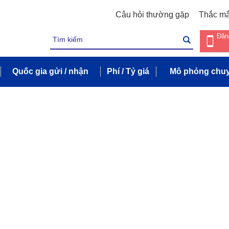
Câu hỏi thường gặp
Thắc m
Đăn
Quốc gia gửi / nhận
Phí / Tỷ giá
Mô phỏng chuy