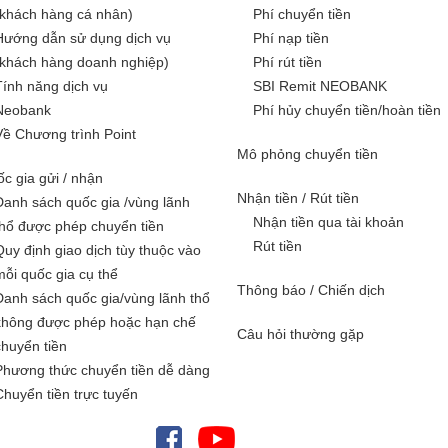
(khách hàng cá nhân)
Phí chuyển tiền
Hướng dẫn sử dụng dịch vụ
Phí nạp tiền
(khách hàng doanh nghiệp)
Phí rút tiền
Tính năng dịch vụ
SBI Remit NEOBANK
Neobank
Phí hủy chuyển tiền/hoàn tiền
Về Chương trình Point
Mô phỏng chuyển tiền
c gia gửi / nhận
Nhận tiền / Rút tiền
Danh sách quốc gia /vùng lãnh
Nhận tiền qua tài khoản
thổ được phép chuyển tiền
Rút tiền
Quy định giao dịch tùy thuộc vào
mỗi quốc gia cụ thể
Thông báo / Chiến dịch
Danh sách quốc gia/vùng lãnh thổ
không được phép hoặc hạn chế
Câu hỏi thường gặp
chuyển tiền
Phương thức chuyển tiền dễ dàng
Chuyển tiền trực tuyến