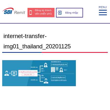
Đăng ký thành
Đăng nhập
viên (miễn phí)
internet-transfer-
img01_thailand_20201125