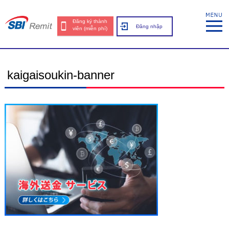
Đăng ký thành
Đăng nhập
viên (miễn phí)
kaigaisoukin-banner