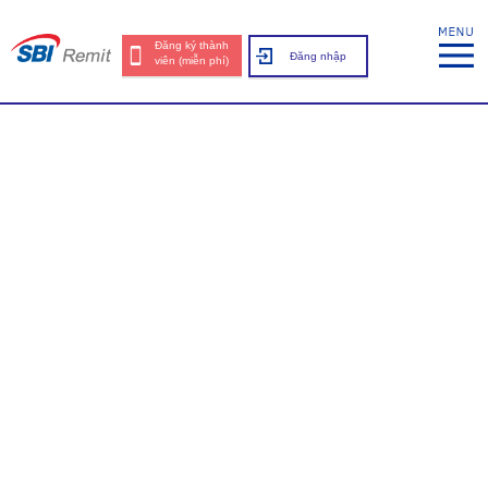
Đăng ký thành
Đăng nhập
viên (miễn phí)