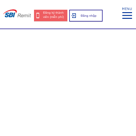
Đăng ký thành
Đăng nhập
viên (miễn phí)