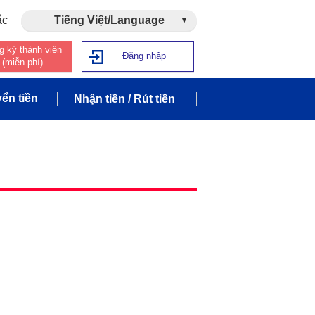
ắc
Tiếng Việt/Language
g ký thành viên
Đăng nhập
(miễn phí)
ển tiền
Nhận tiền / Rút tiền