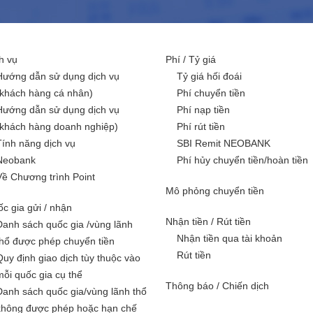
h vụ
Phí / Tỷ giá
Hướng dẫn sử dụng dịch vụ
Tỷ giá hối đoái
(khách hàng cá nhân)
Phí chuyển tiền
Hướng dẫn sử dụng dịch vụ
Phí nạp tiền
(khách hàng doanh nghiệp)
Phí rút tiền
Tính năng dịch vụ
SBI Remit NEOBANK
Neobank
Phí hủy chuyển tiền/hoàn tiền
Về Chương trình Point
Mô phỏng chuyển tiền
c gia gửi / nhận
Nhận tiền / Rút tiền
Danh sách quốc gia /vùng lãnh
Nhận tiền qua tài khoản
thổ được phép chuyển tiền
Rút tiền
Quy định giao dịch tùy thuộc vào
mỗi quốc gia cụ thể
Thông báo / Chiến dịch
Danh sách quốc gia/vùng lãnh thổ
không được phép hoặc hạn chế