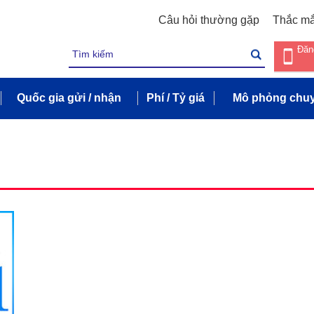
Câu hỏi thường gặp
Thắc m
Đăn
Quốc gia gửi / nhận
Phí / Tỷ giá
Mô phỏng chuy