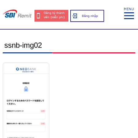
Đăng ký thành
Đăng nhập
viên (miễn phí)
ssnb-img02