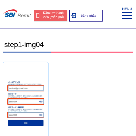
Đăng ký thành
Đăng nhập
viên (miễn phí)
step1-img04