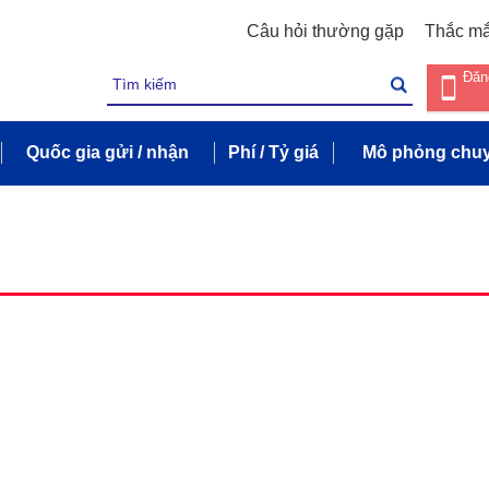
Câu hỏi thường gặp
Thắc m
Đăn
Quốc gia gửi / nhận
Phí / Tỷ giá
Mô phỏng chuy