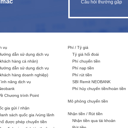
c mắc
Câu hỏi thường gặp
h vụ
Phí / Tỷ giá
Hướng dẫn sử dụng dịch vụ
Tỷ giá hối đoái
(khách hàng cá nhân)
Phí chuyển tiền
Hướng dẫn sử dụng dịch vụ
Phí nạp tiền
(khách hàng doanh nghiệp)
Phí rút tiền
Tính năng dịch vụ
SBI Remit NEOBANK
Neobank
Phí hủy chuyển tiền/hoàn tiền
Về Chương trình Point
Mô phỏng chuyển tiền
c gia gửi / nhận
Nhận tiền / Rút tiền
Danh sách quốc gia /vùng lãnh
Nhận tiền qua tài khoản
thổ được phép chuyển tiền
Rút tiền