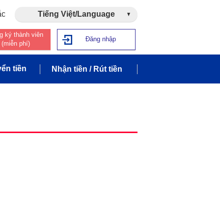
ắc
Tiếng Việt/Language
g ký thành viên
Đăng nhập
(miễn phí)
ển tiền
Nhận tiền / Rút tiền