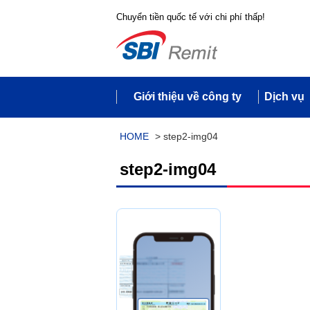
Chuyển tiền quốc tế với chi phí thấp!
Giới thiệu về công ty
Dịch vụ
HOME
>
step2-img04
step2-img04