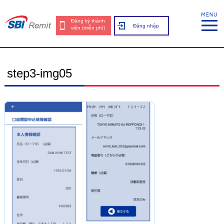
Đăng ký thành
Đăng nhập
viên (miễn phí)
step3-img05