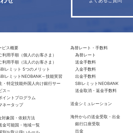
合わせ
よくあるご質問
ービス概要
為替レート・手数料
ご利用手順
（個人のお客さま）
為替レート
ご利用手順
（法人のお客さま）
送金手数料
SBIレミット 5つのメリット
入金手数料
SBIレミットNEOBANK～技能実習
出金手数料
生・特定技能外国人向け銀行サー
SBIレミットNEOBANK
ビス～
送金取消・返金手数料
ポイントプログラム
送金シミュレーション
マネータップ
海外からの送金受取・出金
金対象国・依頼方法
銀行口座受取
送金可能国・地域一覧
出金
国別お取り扱いルール