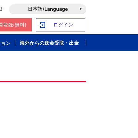
せ
日本語/Language
員登録(無料)
ログイン
海外からの送金受取・出金
ション