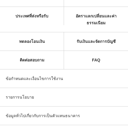
ประเทศที่ส่งหรือรับ
อัตราแลกเปลี่ยนและค่า
ธรรมเนียม
ทดลองโอนเงิน
รับเงินและจัดการบัญชี
ติดต่อสอบถาม
FAQ
ข้อกำหนดและเงื่อนไขการใช้งาน
รายการนโยบาย
ข้อมูลทั่วไปเกี่ยวกับการเป็นตัวแทนธนาคาร