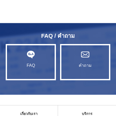
FAQ / คำถาม
FAQ
คำถาม
เกี่ยวกับเรา
บริการ