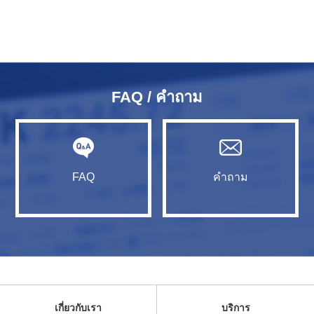
FAQ / คำถาม
FAQ
คำถาม
เกี่ยวกับเรา
บริการ