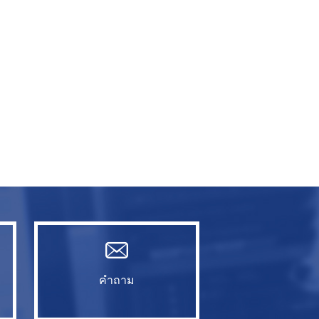
คำถาม