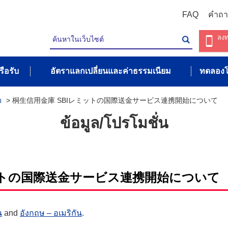
FAQ
คำถ
ลงท
รือรับ
อัตราแลกเปลี่ยนและค่าธรรมเนียม
ทดลองโ
ม
>
桐生信用金庫 SBIレミットの国際送金サービス連携開始について
ข้อมูล/โปรโมชั่น
ットの国際送金サービス連携開始について
น
and
อังกฤษ – อเมริกัน
.