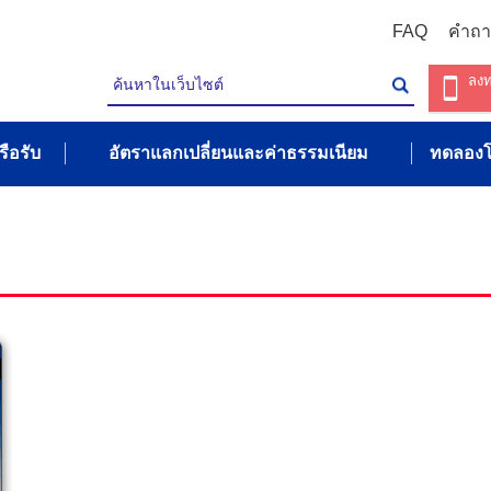
FAQ
คำถ
ลงท
รือรับ
อัตราแลกเปลี่ยนและค่าธรรมเนียม
ทดลองโ