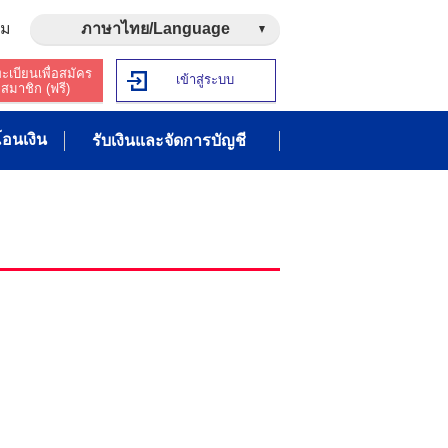
าม
ภาษาไทย/Language
ะเบียนเพื่อสมัคร
เข้าสู่ระบบ
สมาชิก (ฟรี)
อนเงิน
รับเงินและจัดการบัญชี