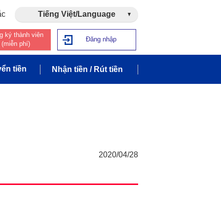
ắc
Tiếng Việt/Language
g ký thành viên
Đăng nhập
(miễn phí)
ển tiền
Nhận tiền / Rút tiền
2020/04/28