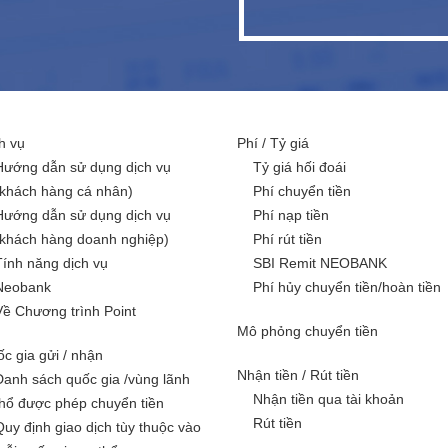
h vụ
Phí / Tỷ giá
Hướng dẫn sử dụng dịch vụ
Tỷ giá hối đoái
(khách hàng cá nhân)
Phí chuyển tiền
Hướng dẫn sử dụng dịch vụ
Phí nạp tiền
(khách hàng doanh nghiệp)
Phí rút tiền
Tính năng dịch vụ
SBI Remit NEOBANK
Neobank
Phí hủy chuyển tiền/hoàn tiền
Về Chương trình Point
Mô phỏng chuyển tiền
c gia gửi / nhận
Nhận tiền / Rút tiền
Danh sách quốc gia /vùng lãnh
Nhận tiền qua tài khoản
thổ được phép chuyển tiền
Rút tiền
Quy định giao dịch tùy thuộc vào