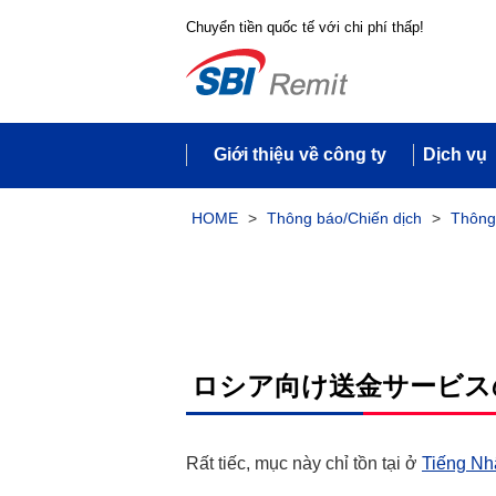
Chuyển tiền quốc tế với chi phí thấp!
Giới thiệu về công ty
Dịch vụ
HOME
>
Thông báo/Chiến dịch
>
Thông
ロシア向け送金サービス
Rất tiếc, mục này chỉ tồn tại ở
Tiếng Nh