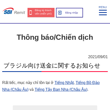
Đăng ký thành
Đăng nhập
viên (miễn phí)
Thông báo/Chiến dịch
2021/09/01
ブラジル向け送金に関するお知らせ
Rất tiếc, mục này chỉ tồn tại ở
Tiếng Nhật
,
Tiếng Bồ Đào
Nha (Châu Âu)
và
Tiếng Tây Ban Nha (Châu Âu)
.