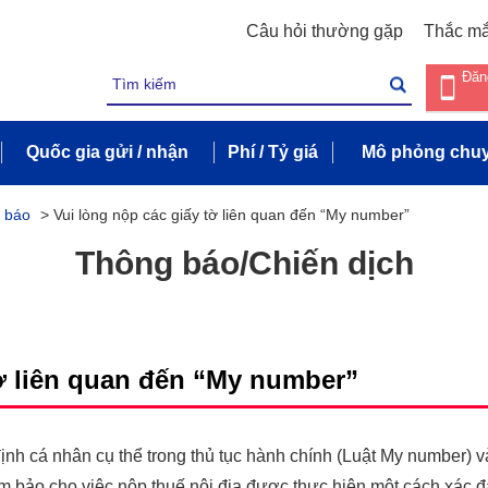
Câu hỏi thường gặp
Thắc m
Đăn
Quốc gia gửi / nhận
Phí / Tỷ giá
Mô phỏng chuy
 báo
>
Vui lòng nộp các giấy tờ liên quan đến “My number”
Thông báo/Chiến dịch
tờ liên quan đến “My number”
nh cá nhân cụ thể trong thủ tục hành chính (Luật My number) và 
ảm bảo cho việc nộp thuế nội địa được thực hiện một cách xác đá