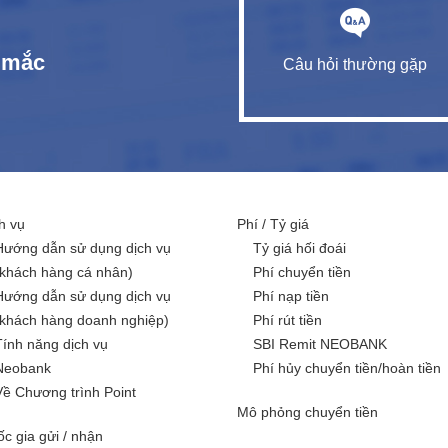
c mắc
Câu hỏi thường gặp
h vụ
Phí / Tỷ giá
Hướng dẫn sử dụng dịch vụ
Tỷ giá hối đoái
(khách hàng cá nhân)
Phí chuyển tiền
Hướng dẫn sử dụng dịch vụ
Phí nạp tiền
(khách hàng doanh nghiệp)
Phí rút tiền
Tính năng dịch vụ
SBI Remit NEOBANK
Neobank
Phí hủy chuyển tiền/hoàn tiền
Về Chương trình Point
Mô phỏng chuyển tiền
c gia gửi / nhận