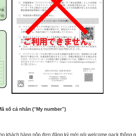
 Mã số cá nhân (“My number”)
 cho khách hàng nộp đơn đăng ký mới gói welcome pack thông