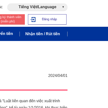
ắc
Tiếng Việt/Language
g ký thành viên
Đăng nhập
(miễn phí)
ển tiền
Nhận tiền / Rút tiền
2024/04/01
“Luật liên quan đến việc xuất trình
ng”, kể từ ngày 1/1/2016, khi thực hiện