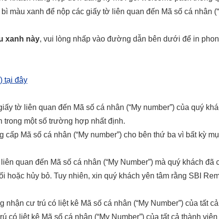
ì màu xanh để nộp các giấy tờ liên quan đến Mã số cá nhân (“
.
u xanh này
, vui lòng nhấp vào đường dẫn bên dưới để in phong
 tại đây
ấy tờ liên quan đến Mã số cá nhân (“My number”) của quý khác
h trong một số trường hợp nhất định.
 cấp Mã số cá nhân (“My number”) cho bên thứ ba vì bất kỳ m
tờ liên quan đến Mã số cá nhân (“My Number”) mà quý khách đã c
ối hoặc hủy bỏ. Tuy nhiên, xin quý khách yên tâm rằng SBI Remit
nhận cư trú có liệt kê Mã số cá nhân (“My Number”) của tất cả 
 có liệt kê Mã số cá nhân (“My Number”) của tất cả thành viên 