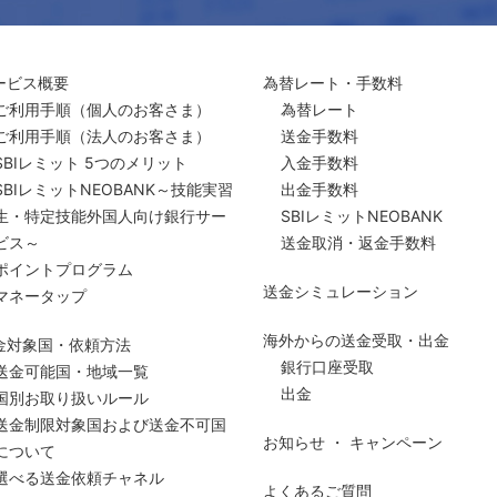
ービス概要
為替レート・手数料
ご利用手順
（個人のお客さま）
為替レート
ご利用手順
（法人のお客さま）
送金手数料
SBIレミット 5つのメリット
入金手数料
SBIレミットNEOBANK～技能実習
出金手数料
生・特定技能外国人向け銀行サー
SBIレミットNEOBANK
ビス～
送金取消・返金手数料
ポイントプログラム
送金シミュレーション
マネータップ
海外からの送金受取・出金
金対象国・依頼方法
銀行口座受取
送金可能国・地域一覧
出金
国別お取り扱いルール
送金制限対象国および送金
不可国
お知らせ ・ キャンペーン
について
選べる送金依頼チャネル
よくあるご質問