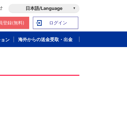
せ
日本語/Language
員登録(無料)
ログイン
海外からの送金受取・出金
ション