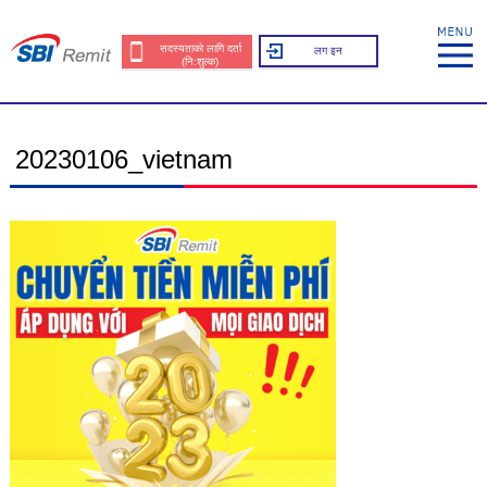
सदस्यताको लागि दर्ता
लग इन
(नि:शुल्क)
20230106_vietnam