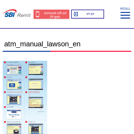
सदस्यताको लागि दर्ता
लग इन
(नि:शुल्क)
atm_manual_lawson_en