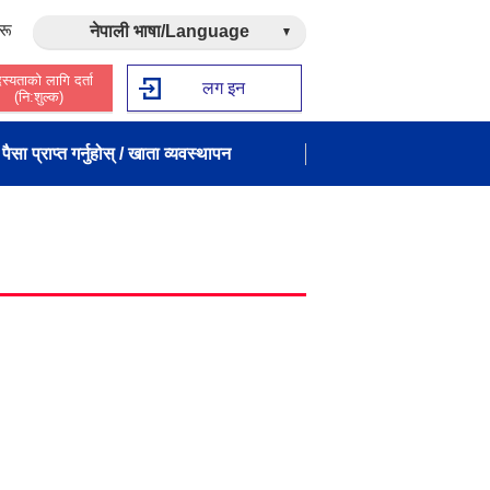
रू
नेपाली भाषा/Language
स्यताको लागि दर्ता
लग इन
(नि:शुल्क)
पैसा प्राप्त गर्नुहोस् / खाता व्यवस्थापन