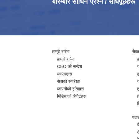
बारम्बार सोधिने प्रश्न / सोधपूछहरू
हाम्रो बारेमा
सेवा
हाम्रो बारेमा
ह
CEO को सन्देश
ग
कम्प्लाएन्स
ह
सेवाको रूपरेखा
ग
कम्पनीको इतिहास
ह
मिडियाको रिपोर्टहरू
ब
पठाउन
प
द