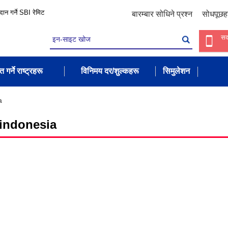
रदान गर्ने SBI रेमिट
बारम्बार सोधिने प्रश्न
सोधपूछह
सद
त गर्ने राष्ट्रहरू
विनिमय दर/शुल्कहरू
सिमुलेशन
a
indonesia