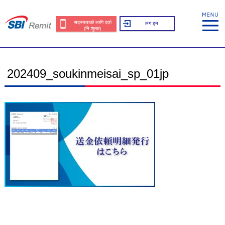
सदस्यताको लागि दर्ता
लग इन
(नि:शुल्क)
202409_soukinmeisai_sp_01jp