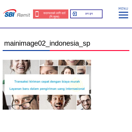
सदस्यताको लागि दर्ता
लग इन
(नि:शुल्क)
mainimage02_indonesia_sp