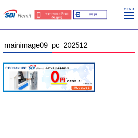
सदस्यताको लागि दर्ता
लग इन
(नि:शुल्क)
mainimage09_pc_202512