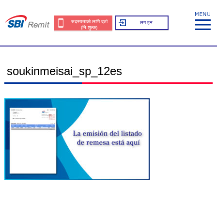
सदस्यताको लागि दर्ता
लग इन
(नि:शुल्क)
soukinmeisai_sp_12es