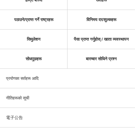
हाम्रो बारेमा
सेवाहरू
पठाउने/प्राप्त गर्ने राष्ट्रहरू
विनिमय दर/शुल्कहरू
सिमुलेशन
पैसा प्राप्त गर्नुहोस् / खाता व्यवस्थापन
सोधपूछहरू
बारम्बार सोधिने प्रश्न
प्रयोगका सर्तहरू आदि
नीतिहरूको सूची
電子公告