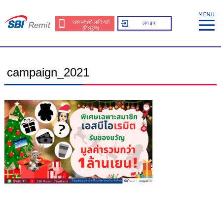
सदस्यताको लागि दर्ता
लग इन
(नि:शुल्क)
campaign_2021