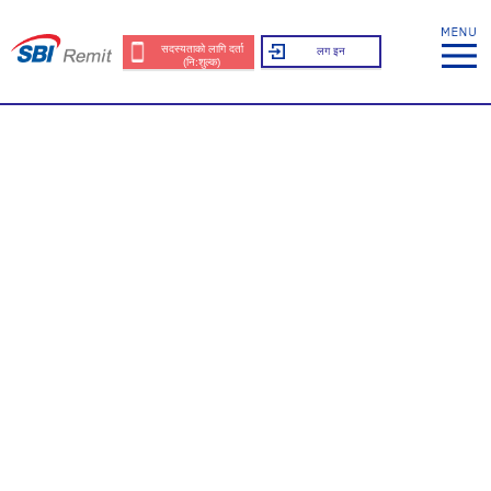
सदस्यताको लागि दर्ता
लग इन
(नि:शुल्क)