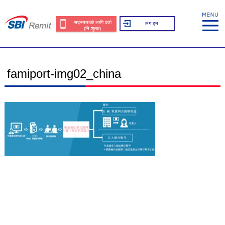
सदस्यताको लागि दर्ता
लग इन
(नि:शुल्क)
famiport-img02_china