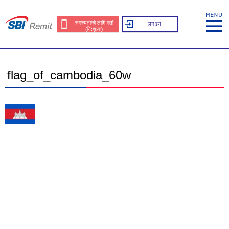
सदस्यताको लागि दर्ता
लग इन
(नि:शुल्क)
flag_of_cambodia_60w