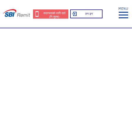
सदस्यताको लागि दर्ता
लग इन
(नि:शुल्क)