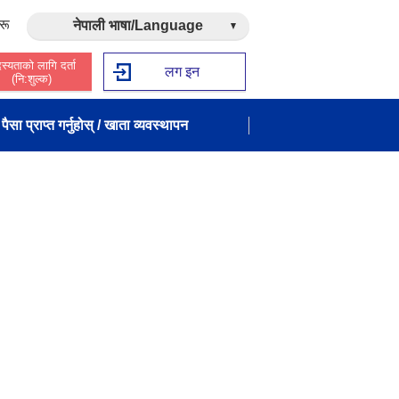
रू
नेपाली भाषा/Language
स्यताको लागि दर्ता
लग इन
(नि:शुल्क)
पैसा प्राप्त गर्नुहोस् / खाता व्यवस्थापन