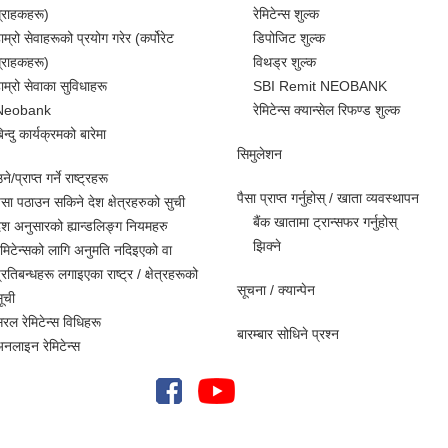
्राहकहरू)
रेमिटेन्स शुल्क
ाम्रो सेवाहरूको प्रयोग गरेर (कर्पोरेट
डिपोजिट शुल्क
्राहकहरू)
विथड्र शुल्क
ाम्रो सेवाका सुविधाहरू
SBI Remit NEOBANK
Neobank
रेमिटेन्स क्यान्सेल रिफण्ड शुल्क
िन्दु कार्यक्रमको बारेमा
सिमुलेशन
े/प्राप्त गर्ने राष्ट्रहरू
पैसा प्राप्त गर्नुहोस् / खाता व्यवस्थापन
ैसा पठाउन सकिने देश क्षेत्रहरुको सुची
बैंक खातामा ट्रान्सफर गर्नुहोस्
ेश अनुसारको ह्यान्डलिङ्ग नियमहरु
झिक्ने
ेमिटेन्सको लागि अनुमति नदिइएको वा
्रतिबन्धहरू लगाइएका राष्ट्र / क्षेत्रहरूको
सूचना / क्यान्पेन
ूची
रल रेमिटेन्स विधिहरू
बारम्बार सोधिने प्रश्न
नलाइन रेमिटेन्स