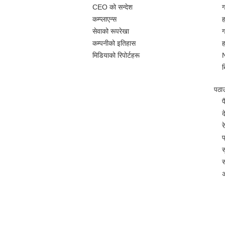
CEO को सन्देश
ग
कम्प्लाएन्स
ह
सेवाको रूपरेखा
ग
कम्पनीको इतिहास
ह
मिडियाको रिपोर्टहरू
ब
पठाउन
प
द
र
प
स
स
अ