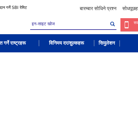
रदान गर्ने SBI रेमिट
बारम्बार सोधिने प्रश्न
सोधपूछह
सद
त गर्ने राष्ट्रहरू
विनिमय दर/शुल्कहरू
सिमुलेशन