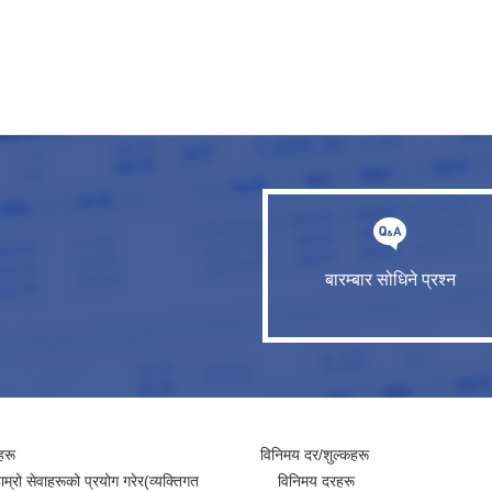
बारम्बार सोधिने प्रश्न
हरू
विनिमय दर/शुल्कहरू
ाम्रो सेवाहरूको प्रयोग गरेर(व्यक्तिगत
विनिमय दरहरू