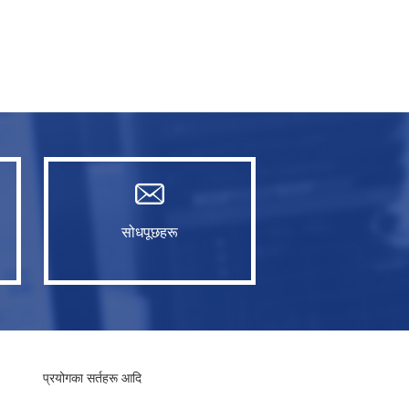
सोधपूछहरू
प्रयोगका सर्तहरू आदि