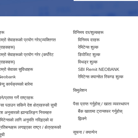
हरू
विनिमय दर/शुल्कहरू
ाम्रो सेवाहरूको प्रयोग गरेर(व्यक्तिगत
विनिमय दरहरू
्राहकहरू)
रेमिटेन्स शुल्क
ाम्रो सेवाहरूको प्रयोग गरेर (कर्पोरेट
डिपोजिट शुल्क
्राहकहरू)
विथड्र शुल्क
ाम्रो सेवाका सुविधाहरू
SBI Remit NEOBANK
Neobank
रेमिटेन्स क्यान्सेल रिफण्ड शुल्क
िन्दु कार्यक्रमको बारेमा
सिमुलेशन
े/प्राप्त गर्ने राष्ट्रहरू
पैसा प्राप्त गर्नुहोस् / खाता व्यवस्थापन
ैसा पठाउन सकिने देश क्षेत्रहरुको सुची
बैंक खातामा ट्रान्सफर गर्नुहोस्
ेश अनुसारको ह्यान्डलिङ्ग नियमहरु
झिक्ने
ेमिटेन्सको लागि अनुमति नदिइएको वा
्रतिबन्धहरू लगाइएका राष्ट्र / क्षेत्रहरूको
सूचना / क्यान्पेन
ूची