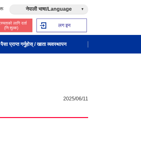
रू
नेपाली भाषा/Language
स्यताको लागि दर्ता
लग इन
(नि:शुल्क)
पैसा प्राप्त गर्नुहोस् / खाता व्यवस्थापन
2025/06/11