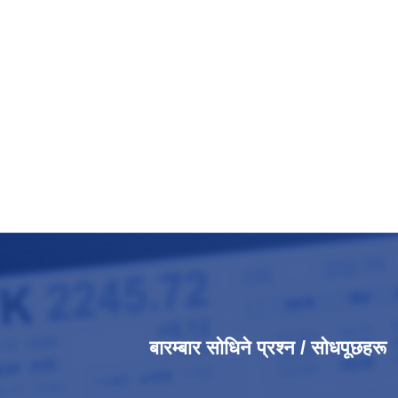
बारम्बार सोधिने प्रश्न / सोधपूछहरू