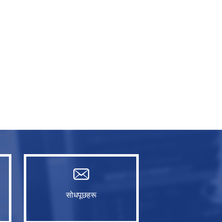
सोधपूछहरू