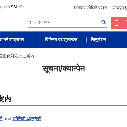
रदान गर्ने SBI रेमिट
बारम्बार सोधिने प्रश्न
सोधपूछह
सद
त गर्ने राष्ट्रहरू
विनिमय दर/शुल्कहरू
सिमुलेशन
適正化対応のご案内
सूचना/क्यान्पेन
案内
नी
and
अमेरिकी अङ्ग्रेजी
.