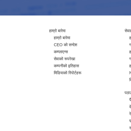
हाम्रो बारेमा
सेवा
हाम्रो बारेमा
ह
CEO को सन्देश
ग
कम्प्लाएन्स
ह
सेवाको रूपरेखा
ग
कम्पनीको इतिहास
ह
मिडियाको रिपोर्टहरू
ब
पठाउन
प
द
र
प
स