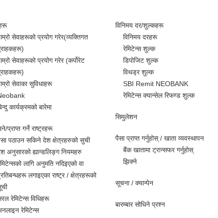
हरू
विनिमय दर/शुल्कहरू
ाम्रो सेवाहरूको प्रयोग गरेर(व्यक्तिगत
विनिमय दरहरू
्राहकहरू)
रेमिटेन्स शुल्क
ाम्रो सेवाहरूको प्रयोग गरेर (कर्पोरेट
डिपोजिट शुल्क
्राहकहरू)
विथड्र शुल्क
ाम्रो सेवाका सुविधाहरू
SBI Remit NEOBANK
Neobank
रेमिटेन्स क्यान्सेल रिफण्ड शुल्क
िन्दु कार्यक्रमको बारेमा
सिमुलेशन
े/प्राप्त गर्ने राष्ट्रहरू
पैसा प्राप्त गर्नुहोस् / खाता व्यवस्थापन
ैसा पठाउन सकिने देश क्षेत्रहरुको सुची
बैंक खातामा ट्रान्सफर गर्नुहोस्
ेश अनुसारको ह्यान्डलिङ्ग नियमहरु
झिक्ने
ेमिटेन्सको लागि अनुमति नदिइएको वा
्रतिबन्धहरू लगाइएका राष्ट्र / क्षेत्रहरूको
सूचना / क्यान्पेन
ूची
रल रेमिटेन्स विधिहरू
बारम्बार सोधिने प्रश्न
नलाइन रेमिटेन्स