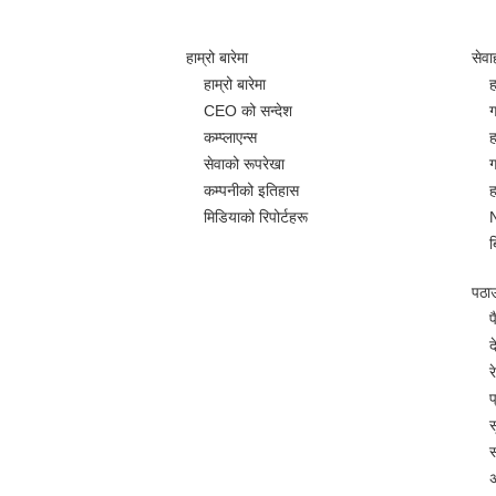
हाम्रो बारेमा
सेवा
हाम्रो बारेमा
ह
CEO को सन्देश
ग
कम्प्लाएन्स
ह
सेवाको रूपरेखा
ग
कम्पनीको इतिहास
ह
मिडियाको रिपोर्टहरू
ब
पठाउन
प
द
र
प
स
स
अ