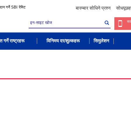
रदान गर्ने SBI रेमिट
बारम्बार सोधिने प्रश्न
सोधपूछह
सद
त गर्ने राष्ट्रहरू
विनिमय दर/शुल्कहरू
सिमुलेशन