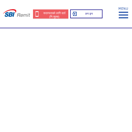
सदस्यताको लागि दर्ता
लग इन
(नि:शुल्क)