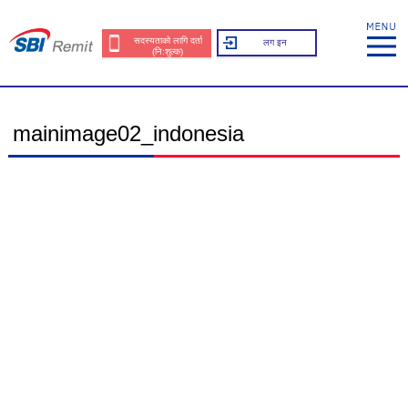
सदस्यताको लागि दर्ता
लग इन
(नि:शुल्क)
mainimage02_indonesia