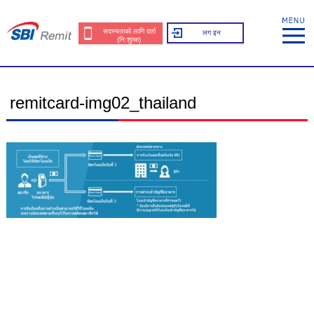
सदस्यताको लागि दर्ता
लग इन
(नि:शुल्क)
remitcard-img02_thailand