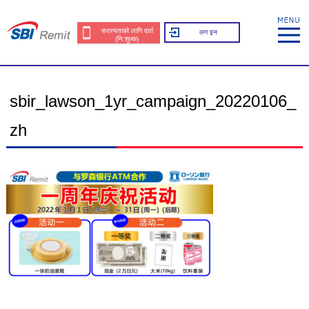
सदस्यताको लागि दर्ता
लग इन
(नि:शुल्क)
sbir_lawson_1yr_campaign_20220106_
zh